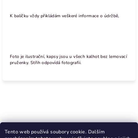
K balíčku vždy přikládám veškeré informace o údržbě,
Foto je ilustrační, kapsy jsou u všech kalhot bez lemovací
pruženky. Střih odpovídá fotografii.
Z
á
p
a
Nákupní košík
t
Tento web používá soubory cookie. Dalším
í