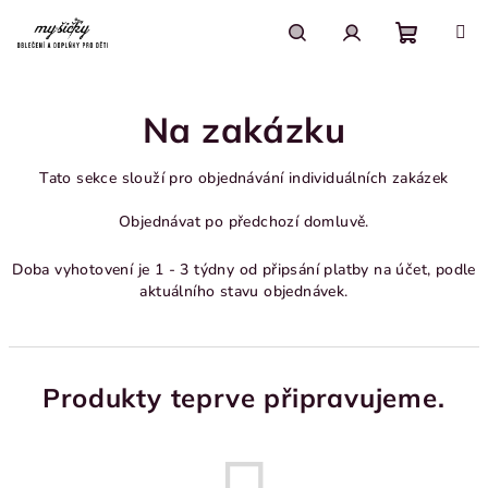
Přejít
na
obsah
Nákupn
Hledat
Přihlášení
Na zakázku
košík
Tato sekce slouží pro objednávání individuálních zakázek
Objednávat po předchozí domluvě.
Doba vyhotovení je 1 - 3 týdny od připsání platby na účet, podle
aktuálního stavu objednávek.
Produkty teprve připravujeme.