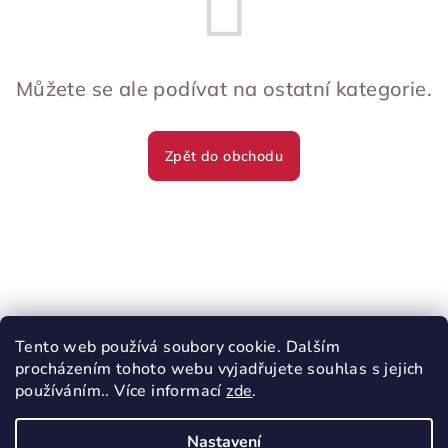
Můžete se ale podívat na ostatní kategorie.
Zpět do obchodu
Z
á
p
a
Nákupní košík
t
Tento web používá soubory cookie. Dalším
í
procházením tohoto webu vyjadřujete souhlas s jejich
0
ks /
0 Kč
používáním.. Více informací
zde
.
Nastavení