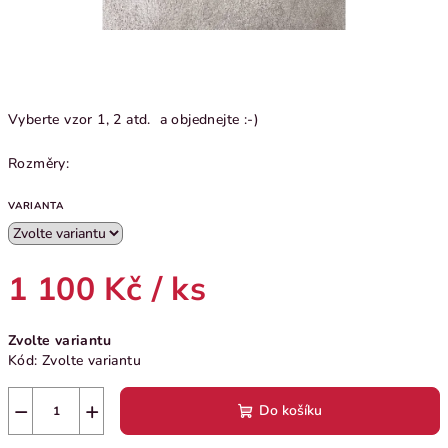
Vyberte vzor 1, 2 atd. a objednejte :-)
Rozměry:
VARIANTA
1 100 Kč
/ ks
Měrná
Zvolte variantu
cena:
Kód:
Zvolte variantu
−
+
Do košíku