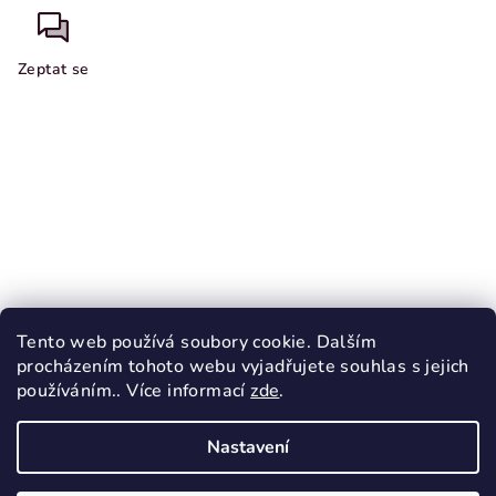
Zeptat se
Z
á
p
a
Nákupní košík
t
Tento web používá soubory cookie. Dalším
í
procházením tohoto webu vyjadřujete souhlas s jejich
0
ks /
0 Kč
používáním.. Více informací
zde
.
Nastavení